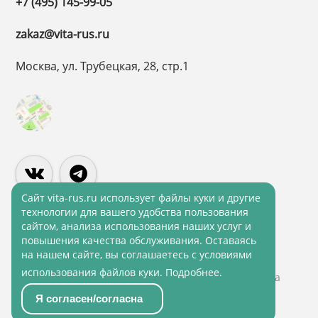
+7 (495) 145-99-05
zakaz@vita-rus.ru
Москва, ул. Трубецкая, 28, стр.1
Cайт vita-rus.ru использует файлы куки и другие
технологии для вашего удобства пользования
сайтом, анализа использования наших услуг и
Политика конфиденциальности
повышения качества обслуживания. Оставаясь
на нашем сайте, вы соглашаетесь с условиями
Политика обработки персональных данных
использования файлов куки.
Подробнее
.
© 2001 - 2026 ВитаРус. Информация сайта защищена
законом об авторских правах
Я согласен/согласна
© Разработка и Сопровождение сайта
«Scrum