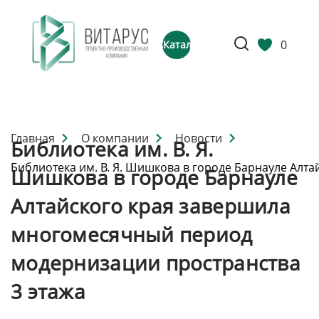
0
Каталог
Главная
О компании
Новости
Библиотека им. В. Я.
Библиотека им. В. Я. Шишкова в городе Барнауле Ал
Шишкова в городе Барнауле
Алтайского края завершила
многомесячный период
модернизации пространства
3 этажа