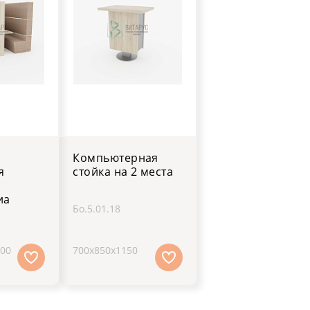
Компьютерная
я
стойка на 2 места
иа
Бо.5.01.18
800
700х850х1150