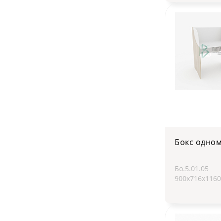
Бокс одно
Бо.5.01.05
900х716х116