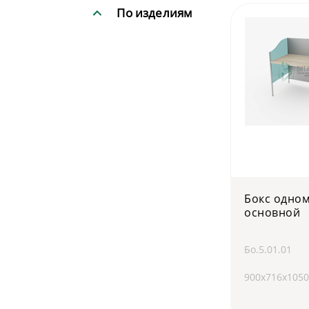
По изделиям
Бокс одно
основной
Бо.5.01.01
900х716х1050