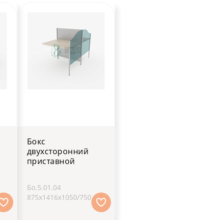
Бокс
двухсторонний
приставной
Бо.5.01.04
875х1416х1050/750