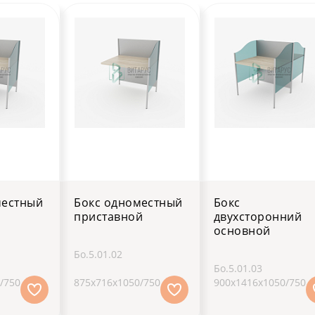
местный
Бокс одноместный
Бокс
приставной
двухсторонний
основной
Бо.5.01.02
Бо.5.01.03
/750
875х716х1050/750
900х1416х1050/750