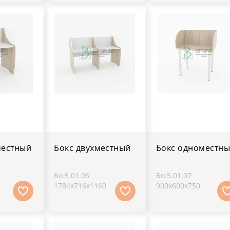
местный
Бокс двухместный
Бокс одноместн
Бо.5.01.06
Бо.5.01.07
0
1784х716х1160
900х600х750