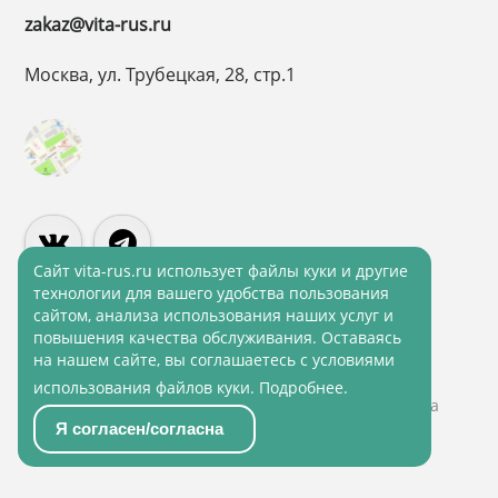
zakaz@vita-rus.ru
Москва, ул. Трубецкая, 28, стр.1
Cайт vita-rus.ru использует файлы куки и другие
технологии для вашего удобства пользования
сайтом, анализа использования наших услуг и
повышения качества обслуживания. Оставаясь
Политика конфиденциальности
на нашем сайте, вы соглашаетесь с условиями
Политика обработки персональных данных
использования файлов куки.
Подробнее
.
© 2001 - 2026 ВитаРус. Информация сайта защищена
законом об авторских правах
Я согласен/согласна
© Разработка и Сопровождение сайта
«Scrum
studio White»