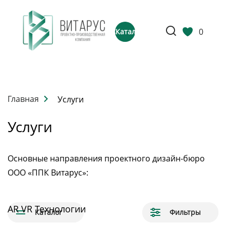
0
Каталог
Главная
Услуги
Услуги
Основные направления проектного дизайн-бюро
ООО «ППК Витарус»:
AR VR Технологии
Каталог
Фильтры