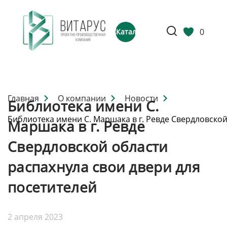
0
Каталог
Главная
О компании
Новости
Библиотека имени С.
Библиотека имени С. Маршака в г. Ревде Свердловской
Маршака в г. Ревде
Свердловской области
распахнула свои двери для
посетителей
2 апреля 2023