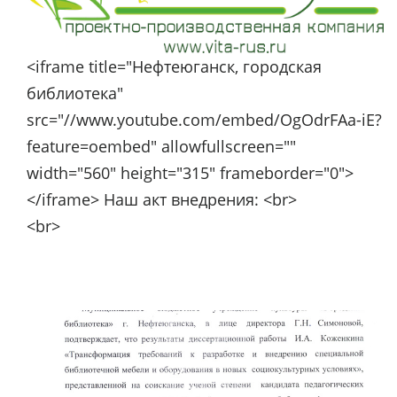
<iframe title="Нефтеюганск, городская
библиотека"
src="//www.youtube.com/embed/OgOdrFAa-iE?
feature=oembed" allowfullscreen=""
width="560" height="315" frameborder="0">
</iframe> Наш акт внедрения: <br>
<br>