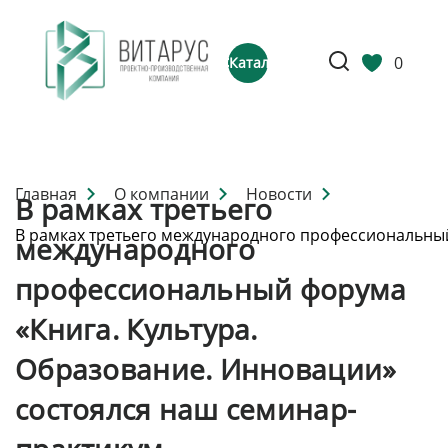
0
Каталог
Главная
О компании
Новости
В рамках третьего
В рамках третьего международного профессиональный
международного
профессиональный форума
«Книга. Культура.
Образование. Инновации»
состоялся наш семинар-