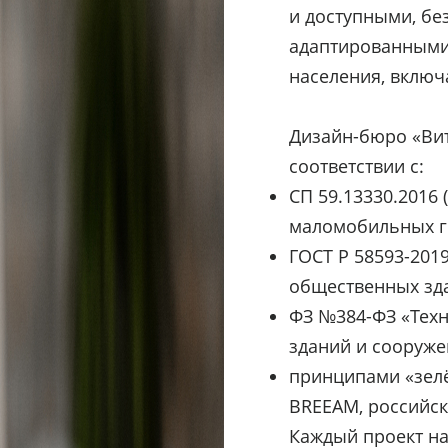
и доступными, б
адаптированными
населения, включ
Дизайн-бюро «Вит
соответствии с:
СП 59.13330.2016 
маломобильных г
ГОСТ Р 58593-201
общественных зда
ФЗ №384-ФЗ «Техн
зданий и сооруже
принципами «зелё
BREEAM, российск
Каждый проект нач