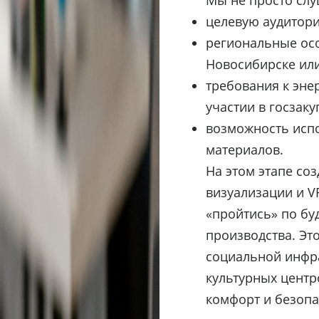
Мы не просто слу
целевую аудитори
региональные осо
Новосибирске или
требования к эне
участии в госзакуп
возможность исп
материалов.
На этом этапе со
визуализации и 
«пройтись» по бу
производства. Эт
социальной инфра
культурных центро
комфорт и безопа