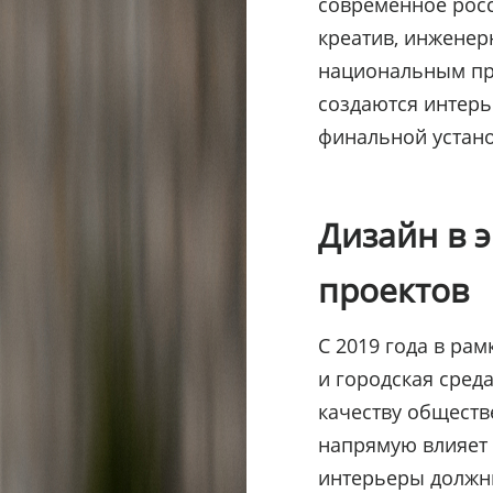
современное росс
креатив, инженер
национальным пр
создаются интерь
финальной устано
Дизайн в 
проектов
С 2019 года в ра
и городская сред
качеству обществ
напрямую влияет 
интерьеры должны