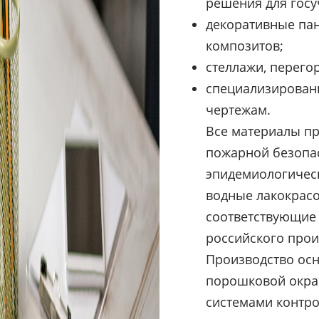
решения для госу
декоративные пан
композитов;
стеллажи, перего
специализирован
чертежам.
Все материалы п
пожарной безопасн
эпидемиологическ
водные лакокрас
соответствующие 
российского прои
Производство ос
порошковой окра
системами контро