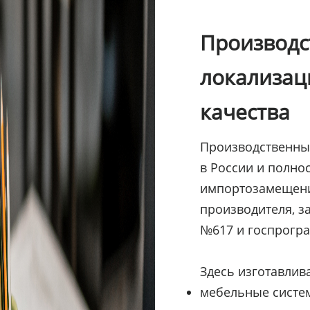
Производст
локализац
качества
Производственны
в России и полно
импортозамещени
производителя, з
№617 и госпрогр
Здесь изготавлив
мебельные систе