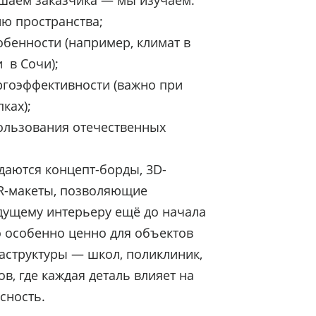
шаем заказчика — мы изучаем:
ю пространства;
бенности (например, климат в
 в Сочи);
ргоэффективности (важно при
ках);
ользования отечественных
здаются концепт-борды, 3D-
VR-макеты, позволяющие
дущему интерьеру ещё до начала
о особенно ценно для объектов
структуры — школ, поликлиник,
в, где каждая деталь влияет на
сность.