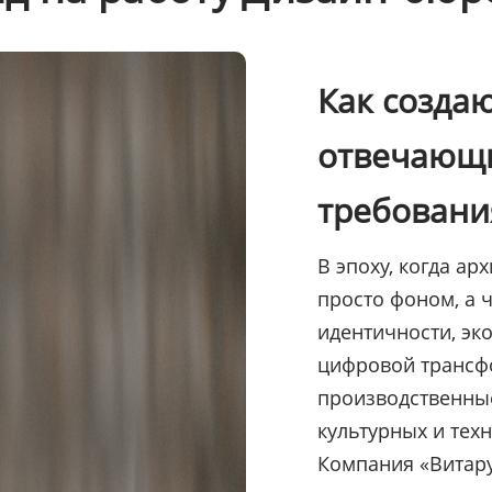
Как созда
отвечающ
требовани
В эпоху, когда ар
просто фоном, а 
идентичности, эк
цифровой трансф
производственные
культурных и тех
Компания «Витару