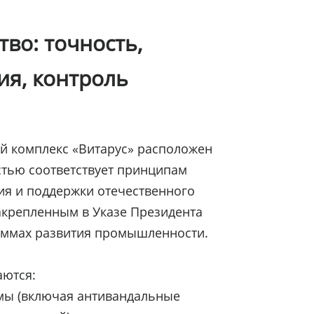
во: точность,
ия, контроль
й комплекс «Витарус» расположен
стью соответствует принципам
я и поддержки отечественного
акрепленным в Указе Президента
аммах развития промышленности.
аются:
мы (включая антивандальные