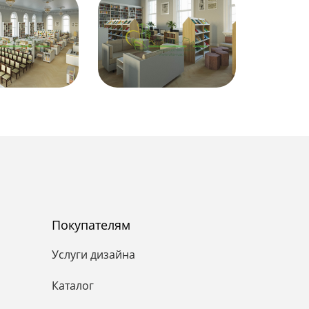
комфортнее для
ой работы с
нальность зала.
зона для
афедрой для
я этому
 читальное
для публичных
х встреч.
Покупателям
Услуги дизайна
оект означает:
Каталог
е и статусу