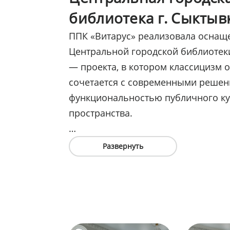
библиотека г. Сыктыв
ППК «Витарус» реализовала оснащ
Центральной городской библиотеки
— проекта, в котором классицизм 
сочетается с современными решен
функциональностью публичного ку
пространства.
Высокие классические стеллажи от
Развернуть
поддерживают архитектуру читальн
высокими арочными окнами и сох
торжественный характер интерьера
части размещены современные э
стеллажи с наклонными полками и