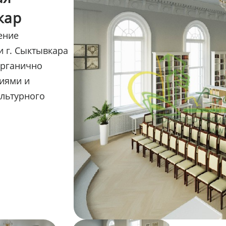
кар
ение
 г. Сыктывкара
органично
иями и
льтурного
крытого типа
ого зала с
раняют
. В центральной
ргономичные
 удобные мягкие