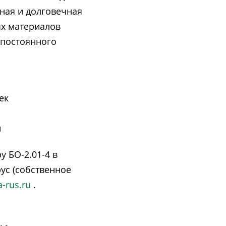
ная и долговечная
ых материалов
 постоянного
ек
н
 БО-2.01-4 в
ус (собственное
a-rus.ru
.