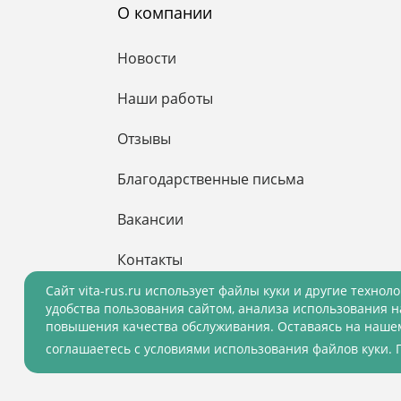
О компании
Новости
Наши работы
Отзывы
Благодарственные письма
Вакансии
Контакты
Cайт vita-rus.ru использует файлы куки и другие технол
удобства пользования сайтом, анализа использования н
повышения качества обслуживания. Оставаясь на нашем
© 2001 - 2026 ВитаРус. Информация сайта з
соглашаетесь с условиями использования файлов куки.
© Разработка и Сопровождение сайта
«