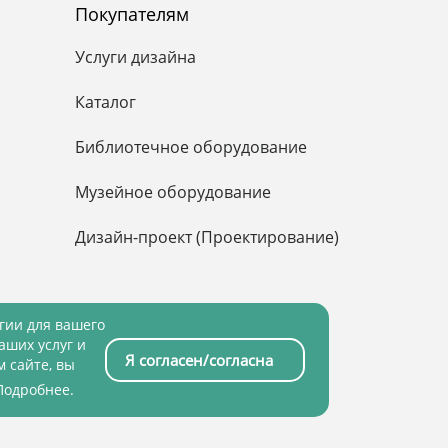
Покупателям
Услуги дизайна
Каталог
Библиотечное оборудование
Музейное оборудование
Дизайн-проект (Проектирование)
огии для вашего
аших услуг и
Я согласен/согласна
 сайте, вы
ащищена законом об авторских правах
Подробнее
.
Scrum studio White»