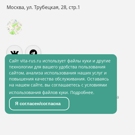
Москва, ул. Трубецкая, 28, стр.1
Cайт vita-rus.ru использует файлы куки и другие
технологии для вашего удобства пользования
сайтом, анализа использования наших услуг и
повышения качества обслуживания. Оставаясь
Политика конфиденциальности
на нашем сайте, вы соглашаетесь с условиями
Политика обработки персональных данных
использования файлов куки.
Подробнее
.
© 2001 - 2026 ВитаРус. Информация сайта защищена
законом об авторских правах
Я согласен/согласна
© Разработка и Сопровождение сайта
«Scrum
studio White»