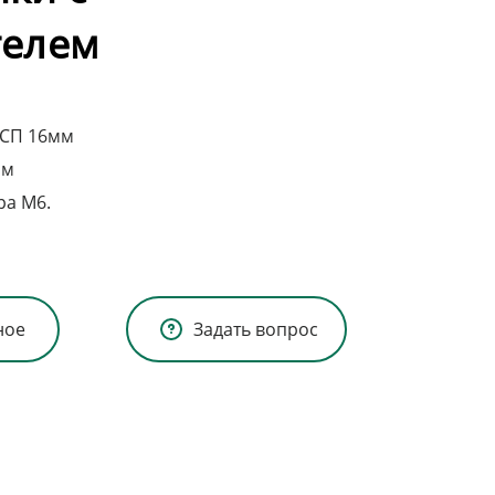
телем
ДСП 16мм
мм
ра М6.
ное
Задать вопрос