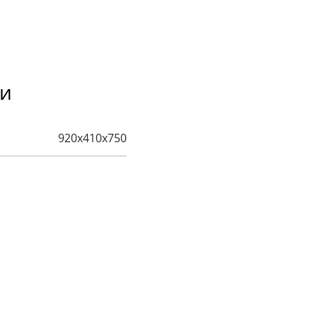
ки
920х410х750