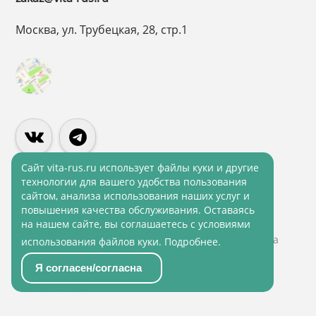
Москва, ул. Трубецкая, 28, стр.1
Cайт vita-rus.ru использует файлы куки и другие
технологии для вашего удобства пользования
сайтом, анализа использования наших услуг и
Политика конфиденциальности
повышения качества обслуживания. Оставаясь
Политика обработки персональных данных
на нашем сайте, вы соглашаетесь с условиями
© 2001 - 2026 ВитаРус. Информация сайта защищена
использования файлов куки.
Подробнее
.
законом об авторских правах
Я согласен/согласна
© Разработка и Сопровождение сайта
«Scrum
studio White»