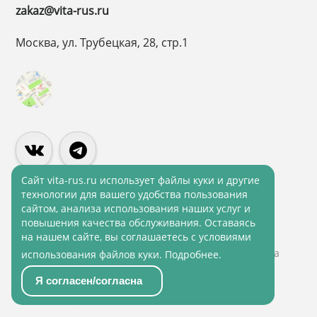
zakaz@vita-rus.ru
Москва, ул. Трубецкая, 28, стр.1
Cайт vita-rus.ru использует файлы куки и другие
технологии для вашего удобства пользования
сайтом, анализа использования наших услуг и
Политика конфиденциальности
повышения качества обслуживания. Оставаясь
Политика обработки персональных данных
на нашем сайте, вы соглашаетесь с условиями
© 2001 - 2026 ВитаРус. Информация сайта защищена
использования файлов куки.
Подробнее
.
законом об авторских правах
Я согласен/согласна
© Разработка и Сопровождение сайта
«Scrum
studio White»