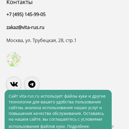
Контакты
+7 (495) 145-99-05
zakaz@vita-rus.ru
Москва, ул. Трубецкая, 28, стр.1
Cайт vita-rus.ru использует файлы куки и другие
технологии для вашего удобства пользования
сайтом, анализа использования наших услуг и
Политика конфиденциальности
повышения качества обслуживания. Оставаясь
Политика обработки персональных данных
на нашем сайте, вы соглашаетесь с условиями
© 2001 - 2026 ВитаРус. Информация сайта защищена
использования файлов куки.
Подробнее
.