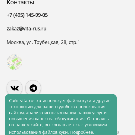
Контакты
+7 (495) 145-99-05
zakaz@vita-rus.ru
Москва, ул. Трубецкая, 28, стр.1
Cайт vita-rus.ru использует файлы куки и другие
технологии для вашего удобства пользования
сайтом, анализа использования наших услуг и
Политика конфиденциальности
повышения качества обслуживания. Оставаясь
Политика обработки персональных данных
на нашем сайте, вы соглашаетесь с условиями
© 2001 - 2026 ВитаРус. Информация сайта защищена
использования файлов куки.
Подробнее
.