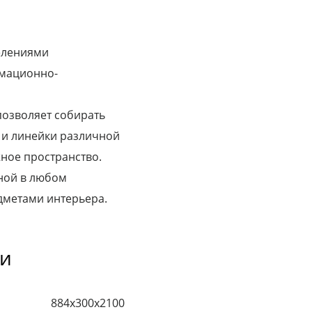
елениями
рмационно-
озволяет собирать
 и линейки различной
ное пространство.
ной в любом
дметами интерьера.
ки
884х300х2100