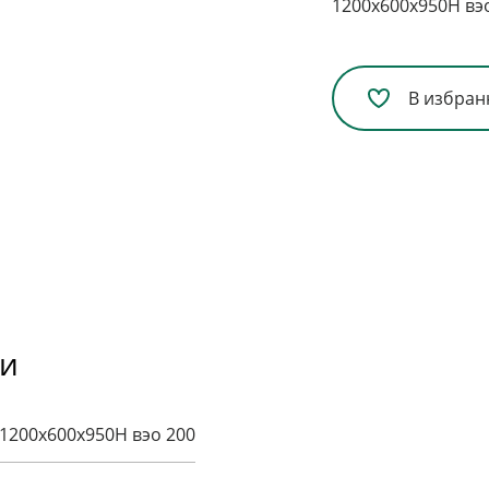
1200x600x950H вэ
В избран
ки
1200x600x950H вэо 200