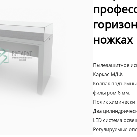
профес
горизон
ножках
Пылезащитное ис
Каркас МДФ.
Колпак подъемный 
фильтром 6 мм.
Полик химически 
Два цилиндрическ
LED система осве
Регулируемые оп