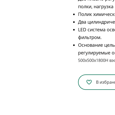
полки, нагрузка 
Полик химическ
Два цилиндриче
LED система ос
фильтром.
Основание цель
регулируемые о
500х500х1800H вэ
В избран