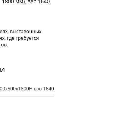
1800 мм), вес 1640
зеях, выставочных
х, где требуется
тов.
ки
00х500х1800H вэо 1640