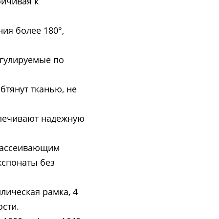
ойчивая к
ия более 180°,
егулируемые по
бтянут тканью, не
спечивают надежную
орассеивающим
кспонаты без
лическая рамка, 4
ости.