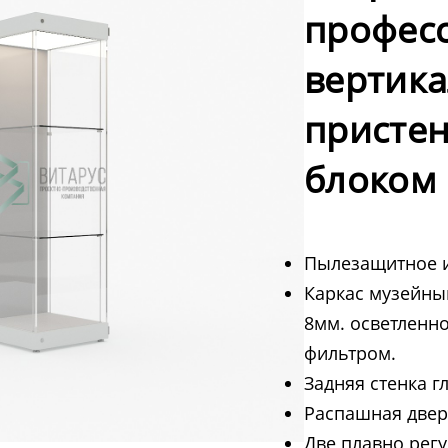
профес
вертик
пристен
блоком
Пылезащитное 
Каркас музейны
8мм. осветленно
фильтром.
Задняя стенка г
Распашная дверц
Две плавно рег