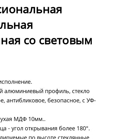
сиональная
альная
ная со световым
исполнение.
й алюминиевый профиль, стекло
е, антибликовое, безопасное, с УФ-
лухая МДФ 10мм..
а - угол открывания более 180°.
улируемые по высоте стеклянные