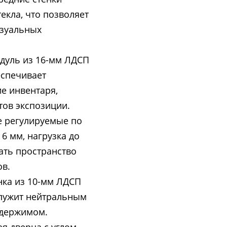
екла, что позволяет
изуальных
дуль из 16-мм ЛДСП
еспечивает
е инвентаря,
тов экспозиции.
е регулируемые по
6 мм, нагрузка до
ать пространство
ов.
нка из 10-мм ЛДСП
служит нейтральным
одержимом.