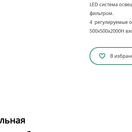
LED система осве
фильтром.
4 регулируемые 
500x500x2000H вэ
В избран
льная