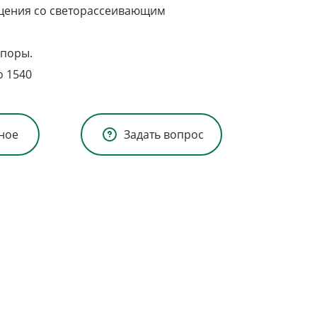
щения со светорассеивающим
опоры.
о 1540
ное
Задать вопрос