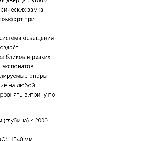
я дверца с углом
дрических замка
комфорт при
-система освещения
оздаёт
з бликов и резких
 экспонатов.
гулируемые опоры
ние на любой
ровнять витрину по
 (глубина) × 2000
О): 1540 мм