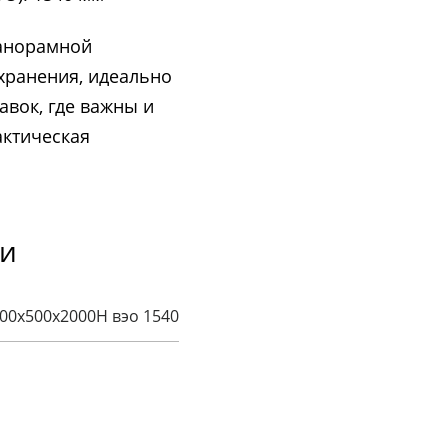
панорамной
хранения, идеально
вок, где важны и
актическая
ки
00x500x2000H вэо 1540