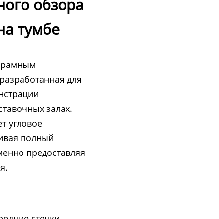
ного обзора
на тумбе
норамным
 разработанная для
нстрации
ыставочных залах.
т угловое
ивая полный
менно предоставляя
я.
редние стенки