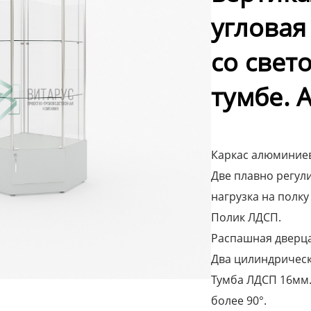
угловая
со свет
тумбе. 
Каркас алюминиев
Две плавно регули
нагрузка на полку 
Полик ЛДСП.
Распашная дверца 
Два цилиндрическ
Тумба ЛДСП 16мм.
более 90°.