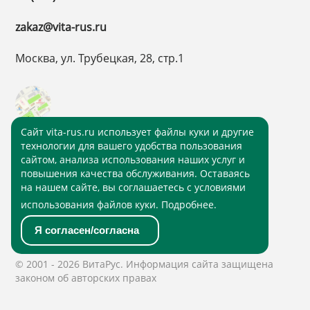
zakaz@vita-rus.ru
Москва, ул. Трубецкая, 28, стр.1
Cайт vita-rus.ru использует файлы куки и другие
технологии для вашего удобства пользования
сайтом, анализа использования наших услуг и
повышения качества обслуживания. Оставаясь
на нашем сайте, вы соглашаетесь с условиями
использования файлов куки.
Подробнее
.
Политика конфиденциальности
Я согласен/согласна
Политика обработки персональных данных
© 2001 - 2026 ВитаРус. Информация сайта защищена
законом об авторских правах