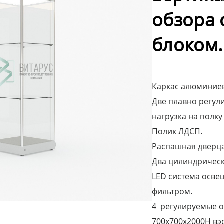
обзора 
блоком.
Каркас алюминиев
Две плавно регули
нагрузка на полку 
Полик ЛДСП.
Распашная дверца 
Два цилиндрическ
LED система осве
фильтром.
4 регулируемые 
700х700х2000H вэ