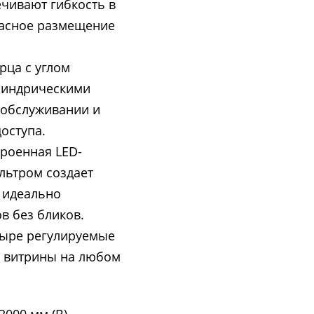
чивают гибкость в
пасное размещение
рца с углом
илиндрическими
 обслуживании и
оступа.
роенная LED-
льтром создает
 идеально
в без бликов.
тыре регулируемые
ь витрины на любом