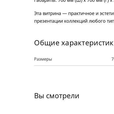
Габариты: 700 мм (Ш) х 700 мм (Г) х
Эта витрина — практичное и эстет
презентации коллекций любого тип
Общие характеристи
Размеры
7
Вы смотрели