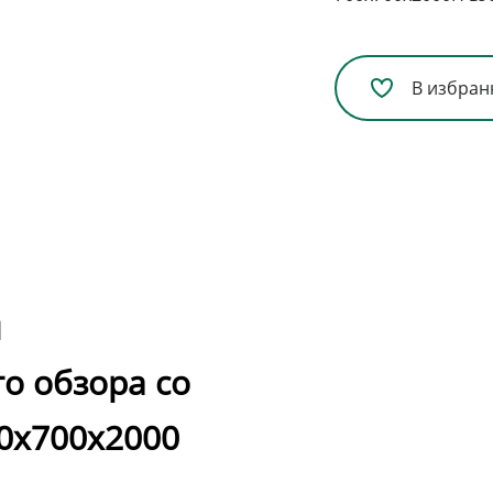
В избран
я
о обзора со
0х700х2000