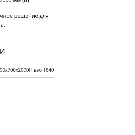
 2000 мм (В)
ичное решение для
а.
ки
00х700х2000H вэо 1840