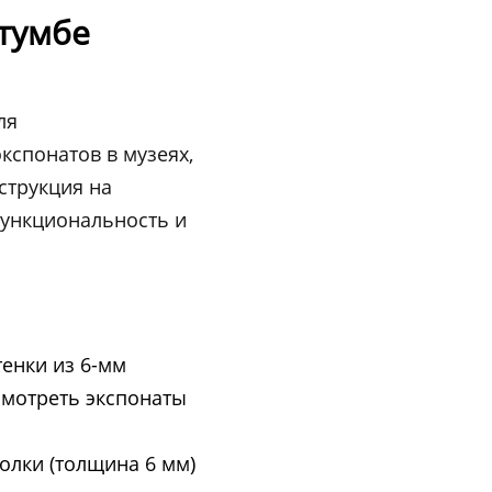
тумбе
ля
спонатов в музеях,
струкция на
функциональность и
енки из 6-мм
смотреть экспонаты
олки (толщина 6 мм)