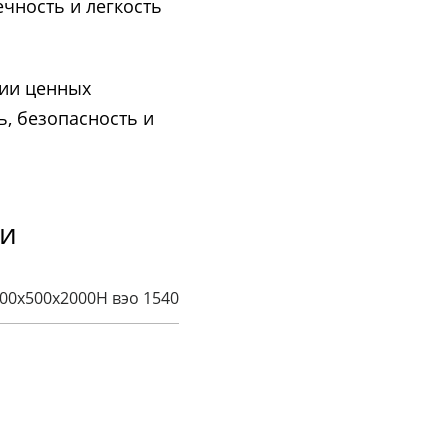
ечность и легкость
ции ценных
, безопасность и
ки
00х500х2000H вэо 1540