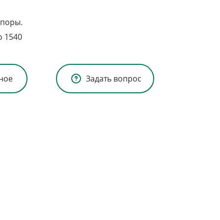
опоры.
о 1540
ное
Задать вопрос