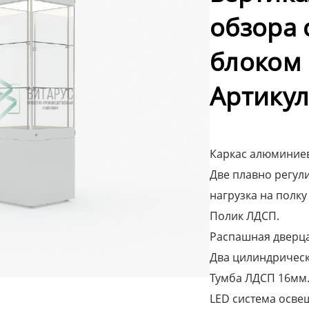
обзора 
блоком 
Артикул
Каркас алюминиев
Две плавно регули
нагрузка на полку 
Полик ЛДСП.
Распашная дверца 
Два цилиндрическ
Тумба ЛДСП 16мм.
LED система осве