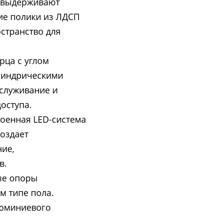
е выдерживают
ние полики из ЛДСП
странство для
рца с углом
илиндрическими
служивание и
оступа.
оенная LED-система
оздает
ие,
в.
ые опоры
м типе пола.
люминиевого