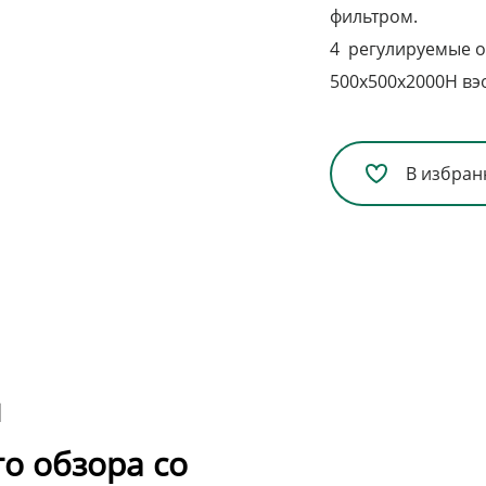
фильтром.
4 регулируемые 
500х500х2000H вэ
В избран
я
о обзора со