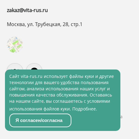
zakaz@vita-rus.ru
Москва, ул. Трубецкая, 28, стр.1
Cайт vita-rus.ru использует файлы куки и другие
технологии для вашего удобства пользования
сайтом, анализа использования наших услуг и
повышения качества обслуживания. Оставаясь
Политика конфиденциальности
на нашем сайте, вы соглашаетесь с условиями
использования файлов куки.
Подробнее
.
Политика обработки персональных данных
© 2001 - 2026 ВитаРус. Информация сайта защищена
Я согласен/согласна
законом об авторских правах
© Разработка и Сопровождение сайта
«Scrum