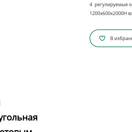
4 регулируемые 
1200х600х2000H в
В избран
я
угольная
ветовым