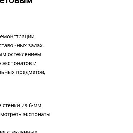
демонстрации
ыставочных залах.
ым остеклением
 экспонатов и
льных предметов,
 стенки из 6-мм
смотреть экспонаты
Две стеклянные