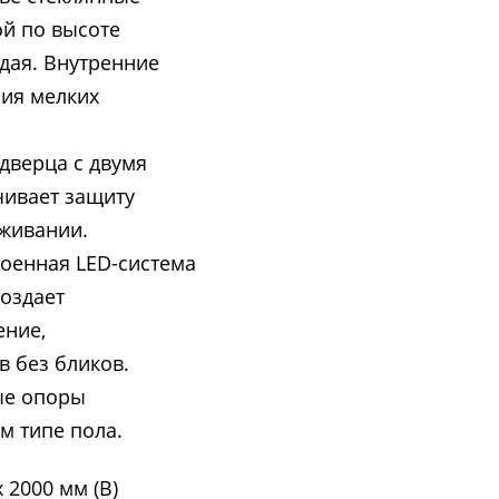
ой по высоте
ждая. Внутренние
ния мелких
дверца с двумя
ивает защиту
уживании.
оенная LED-система
оздает
ение,
 без бликов.
ые опоры
м типе пола.
х 2000 мм (В)