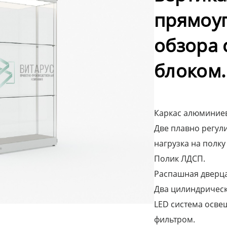
прямоу
обзора 
блоком.
Каркас алюминиев
Две плавно регули
нагрузка на полку 
Полик ЛДСП.
Распашная дверца
Два цилиндрическ
LED система осве
фильтром.