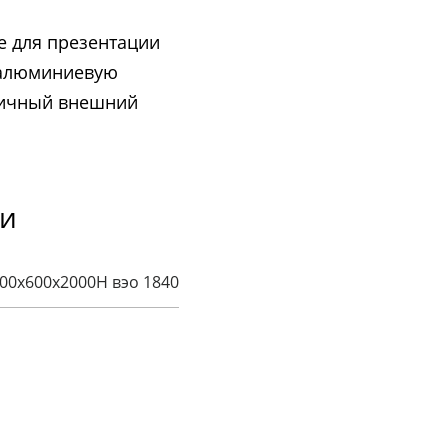
е для презентации
 алюминиевую
етичный внешний
ки
00х600х2000H вэо 1840