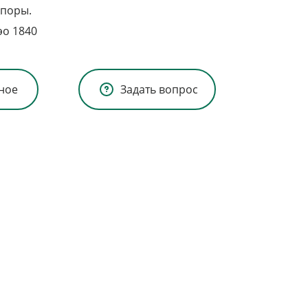
опоры.
эо 1840
ное
Задать вопрос