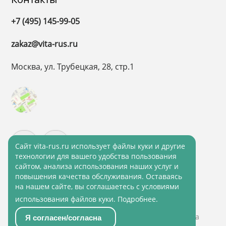
+7 (495) 145-99-05
zakaz@vita-rus.ru
Москва, ул. Трубецкая, 28, стр.1
Cайт vita-rus.ru использует файлы куки и другие
технологии для вашего удобства пользования
сайтом, анализа использования наших услуг и
повышения качества обслуживания. Оставаясь
на нашем сайте, вы соглашаетесь с условиями
Политика конфиденциальности
использования файлов куки.
Подробнее
.
Политика обработки персональных данных
© 2001 - 2026 ВитаРус. Информация сайта защищена
Я согласен/согласна