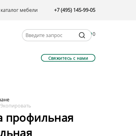
 каталог мебели
+7 (495) 145-99-05
0
Свяжитесь с нами
ване
29
копировать
а профильная
альная