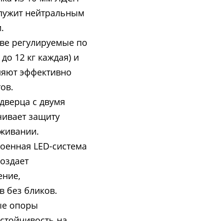
служит нейтральным
.
Две регулируемые по
до 12 кг каждая) и
ляют эффективно
ов.
дверца с двумя
ивает защиту
уживании.
оенная LED-система
оздает
ение,
 без бликов.
ые опоры
стойчивость на