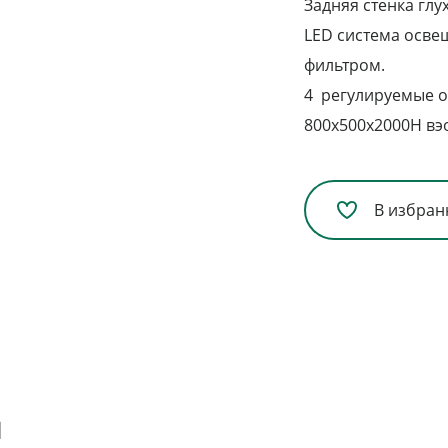
Задняя стенка глу
LED система осве
фильтром.
4 регулируемые 
800х500х2000H вэ
В избран
я