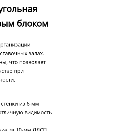
угольная
овым блоком
организации
ыставочных залах.
ны, что позволяет
нство при
ности.
 стенки из 6-мм
 отличную видимость
нка из 10-мм ЛДСП