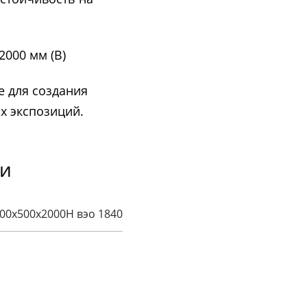
 2000 мм (В)
е для создания
х экспозиций.
ки
00х500х2000H вэо 1840