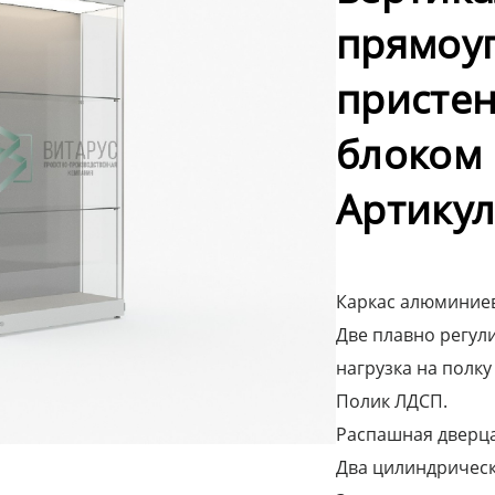
прямоу
пристен
блоком 
Артикул
Каркас алюминиев
Две плавно регули
нагрузка на полку 
Полик ЛДСП.
Распашная дверца 
Два цилиндрическ