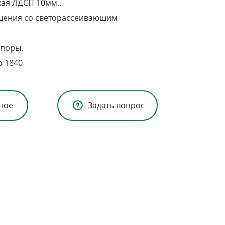
хая ЛДСП 10мм..
щения со светорассеивающим
опоры.
о 1840
ное
Задать вопрос