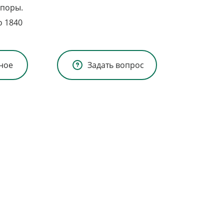
опоры.
о 1840
ное
Задать вопрос