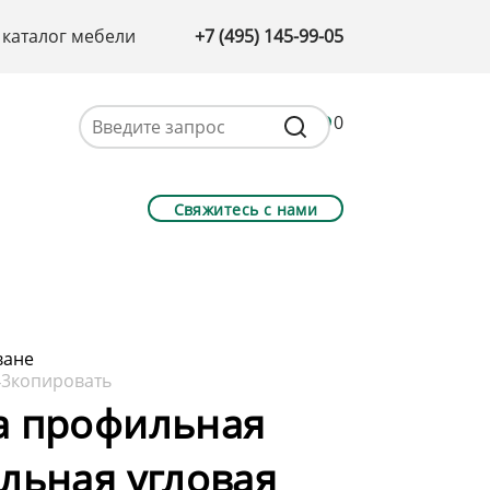
 каталог мебели
+7 (495) 145-99-05
0
Свяжитесь с нами
ване
43
копировать
а профильная
льная угловая