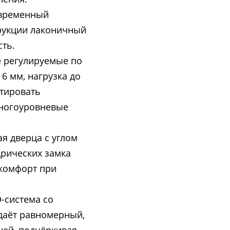
овременный
рукции лаконичный
ть.
е регулируемые по
6 мм, нагрузка до
птировать
многоуровневые
я дверца с углом
дрических замка
комфорт при
-система со
даёт равномерный,