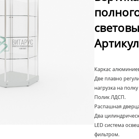
полного
световы
Артикул
Каркас алюминиев
Две плавно регули
нагрузка на полку 
Полик ЛДСП.
Распашная дверца 
Два цилиндрическ
LED система осве
фильтром.