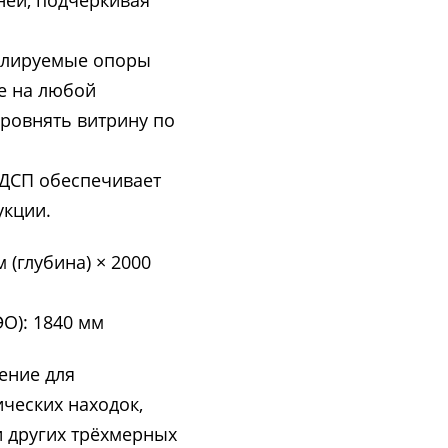
еней, подчёркивая
гулируемые опоры
е на любой
ровнять витрину по
ЛДСП обеспечивает
укции.
 (глубина) × 2000
О): 1840 мм
ение для
ических находок,
и других трёхмерных