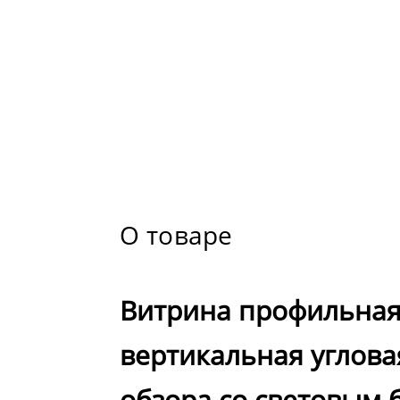
О товаре
Витрина профильна
вертикальная углова
обзора со световым 