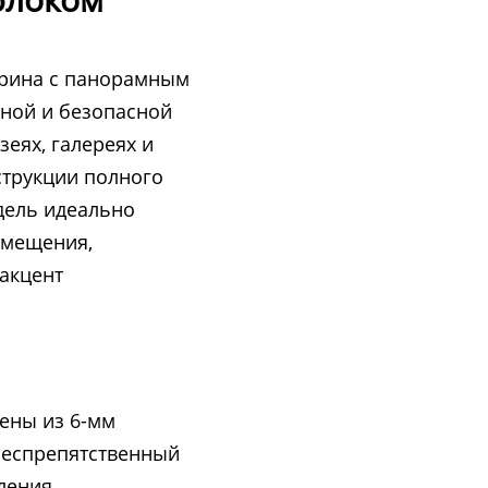
трина с панорамным
тной и безопасной
еях, галереях и
струкции полного
дель идеально
омещения,
акцент
нены из 6-мм
беспрепятственный
ления.