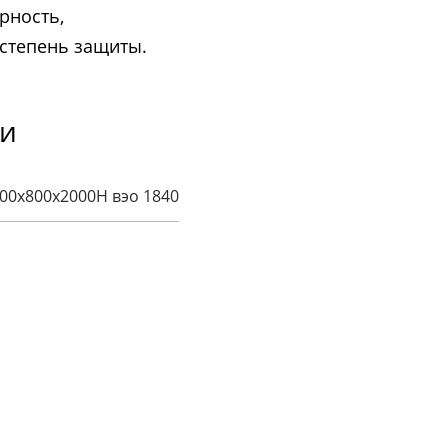
рность,
 степень защиты.
ки
00x800x2000H вэо 1840