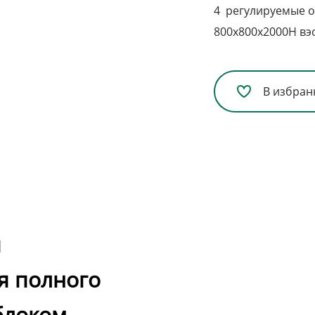
4 регулируемые 
800x800x2000H вэ
В избран
я
я полного
блоком