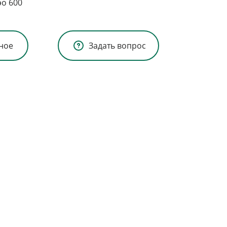
эо 600
ное
Задать вопрос