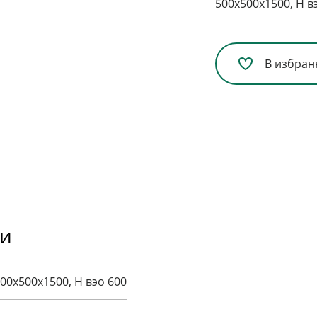
500x500x1500, H в
В избран
ки
00x500x1500, H вэо 600