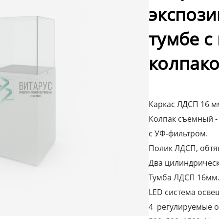
экспози
тумбе с
колпак
Каркас ЛДСП 16 мм
Колпак съемный - 
с УФ-фильтром.
Полик ЛДСП, обтя
Два цилиндрическ
Тумба ЛДСП 16мм.
LED система осве
4 регулируемые 