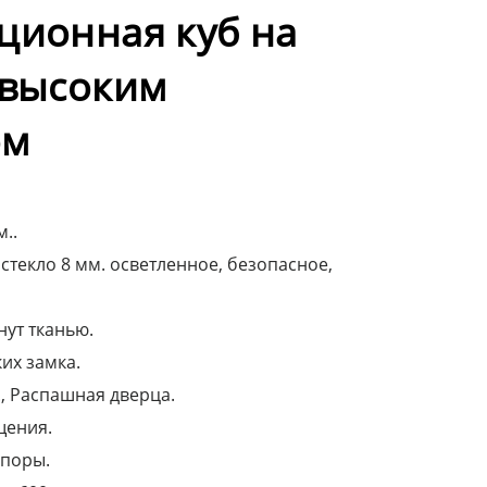
ционная куб на
 высоким
ом
..
стекло 8 мм. осветленное, безопасное,
нут тканью.
их замка.
, Распашная дверца.
щения.
опоры.