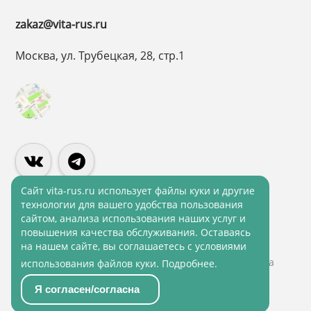
zakaz@vita-rus.ru
Москва, ул. Трубецкая, 28, стр.1
Cайт vita-rus.ru использует файлы куки и другие
технологии для вашего удобства пользования
сайтом, анализа использования наших услуг и
Политика конфиденциальности
повышения качества обслуживания. Оставаясь
Политика обработки персональных данных
на нашем сайте, вы соглашаетесь с условиями
© 2001 - 2026 ВитаРус. Информация сайта защищена
использования файлов куки.
Подробнее
.
законом об авторских правах
Я согласен/согласна
© Разработка и Сопровождение сайта
«Scrum