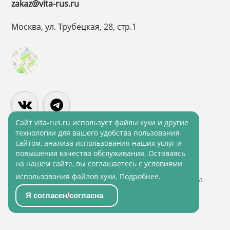
zakaz@vita-rus.ru
Москва, ул. Трубецкая, 28, стр.1
Cайт vita-rus.ru использует файлы куки и другие
технологии для вашего удобства пользования
сайтом, анализа использования наших услуг и
Политика конфиденциальности
повышения качества обслуживания. Оставаясь
на нашем сайте, вы соглашаетесь с условиями
Политика обработки персональных данных
использования файлов куки.
Подробнее
.
© 2001 - 2026 ВитаРус. Информация сайта защищена
законом об авторских правах
Я согласен/согласна
© Разработка и Сопровождение сайта
«Scrum
studio White»