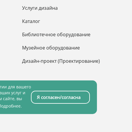
Услуги дизайна
Каталог
Библиотечное оборудование
Музейное оборудование
Дизайн-проект (Проектирование)
огии для вашего
аших услуг и
Я согласен/согласна
 сайте, вы
ащищена законом об авторских правах
Подробнее
.
Scrum studio White»