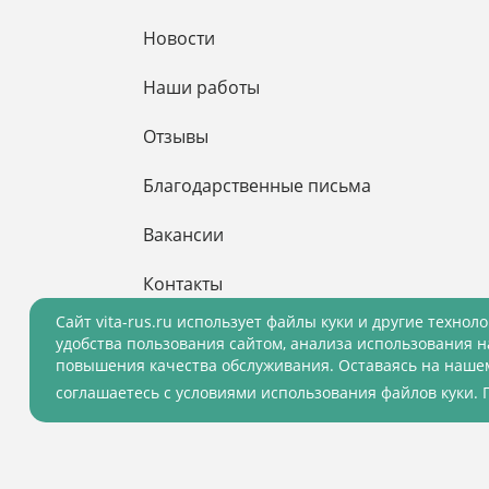
Новости
Наши работы
Отзывы
Благодарственные письма
Вакансии
Контакты
Cайт vita-rus.ru использует файлы куки и другие технол
удобства пользования сайтом, анализа использования н
повышения качества обслуживания. Оставаясь на нашем
© 2001 - 2026 ВитаРус. Информация сайта з
соглашаетесь с условиями использования файлов куки.
© Разработка и Сопровождение сайта
«