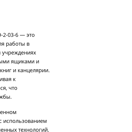
-2-03-6 — это
ля работы в
и учреждениях
ными ящиками и
книг и канцелярии.
ивая к
я, что
ужбы.
венном
 с использованием
менных технологий.