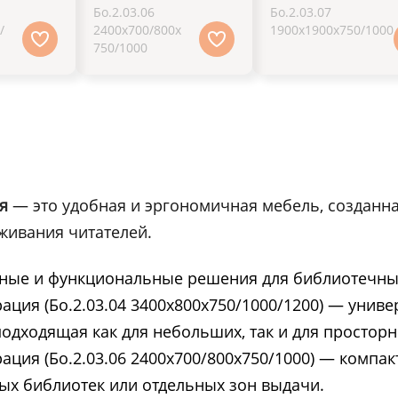
Бо.2.03.06
Бо.2.03.07
/
2400х700/800х
1900х1900х750/1000
750/1000
я
— это удобная и эргономичная мебель, созданн
живания читателей.
нные и функциональные решения для библиотечных
ация (Бо.2.03.04 3400х800х750/1000/1200) — униве
одходящая как для небольших, так и для простор
ация (Бо.2.03.06 2400х700/800х750/1000) — компа
ых библиотек или отдельных зон выдачи.