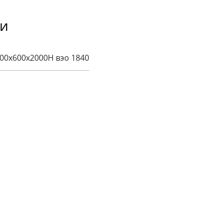
ки
00х600х2000H вэо 1840