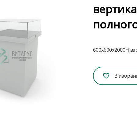
вертика
полного
600х600х2000H вэ
В избран