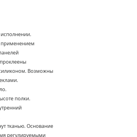
 исполнении.
з применением
 панелей
 проклеены
силиконом. Возможны
еклами.
ло.
ысоте полки.
нутренний
.
нут тканью. Основание
4-мя регулируемыми