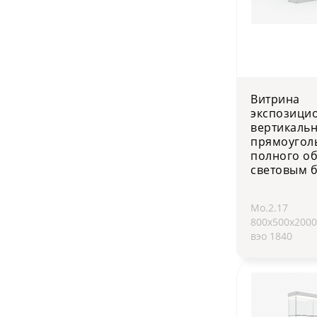
Витрина
экспозици
вертикаль
прямоугол
полного об
световым 
Мо.2.17
800х500х200
вэо 1840