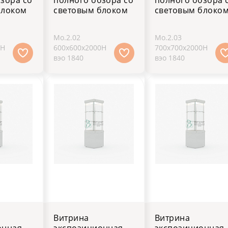
блоком
световым блоком
световым блоко
Мо.2.02
Мо.2.03
0H
600х600х2000H
700х700х2000H
вэо 1840
вэо 1840
Витрина
Витрина
онная
экспозиционная
экспозиционная