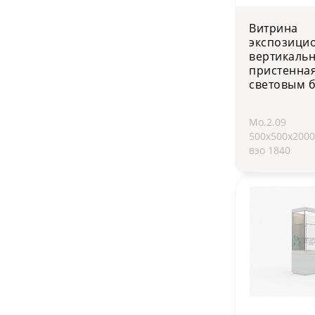
Витрина
экспозици
вертикаль
пристенная
световым 
Мо.2.09
500х500х200
вэо 1840