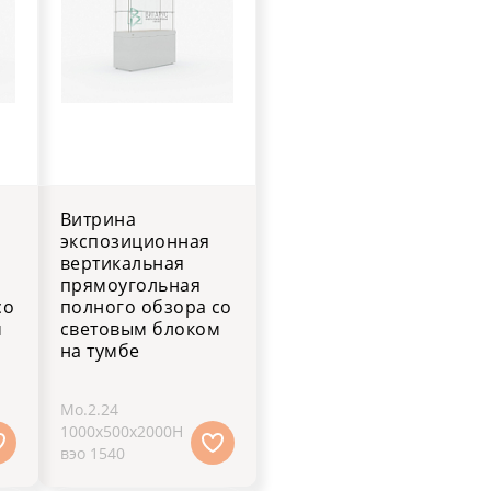
Витрина
экспозиционная
вертикальная
прямоугольная
со
полного обзора со
м
световым блоком
на тумбе
Мо.2.24
1000х500х2000H
вэо 1540