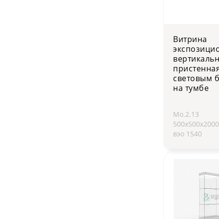
Витрина
экспозици
вертикаль
пристенная
световым 
на тумбе
Мо.2.13
500х500х200
вэо 1540