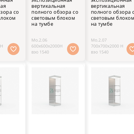
ная
вертикальная
вертикальная
зора со
полного обзора со
полного обзора 
блоком
световым блоком
световым блоко
на тумбе
на тумбе
Мо.2.06
Мо.2.07
0H
600х600х2000H
700х700х2000 H
вэо 1540
вэо 1540