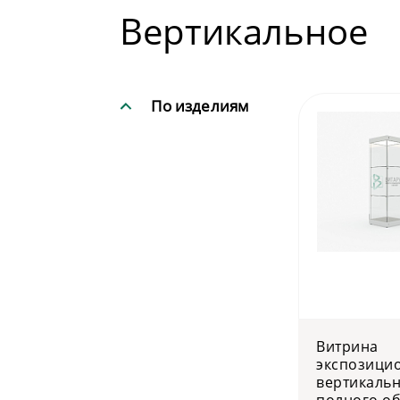
Вертикальное
По изделиям
Витрина
экспозици
вертикаль
полного об