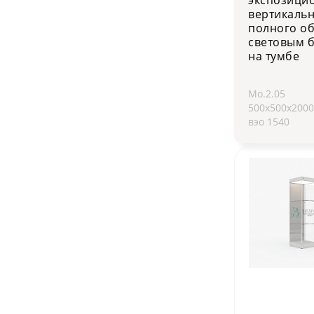
вертикаль
полного об
световым 
на тумбе
Мо.2.05
500х500х200
вэо 1540