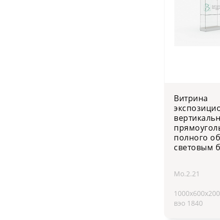
Витрина
экспозици
вертикаль
прямоугол
полного об
световым 
Мо.2.21
1000х600х20
вэо 1840