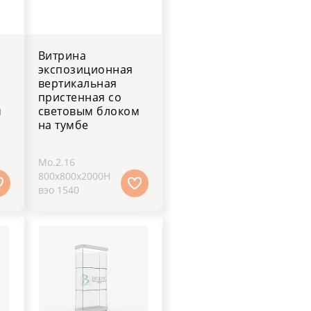
Витрина
экспозиционная
вертикальная
пристенная со
м
световым блоком
на тумбе
Мо.2.16
800х800х2000H
вэо 1540